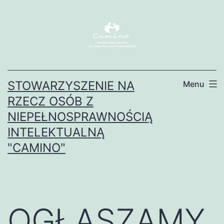
Przejdź
do
treści
STOWARZYSZENIE NA
Menu
RZECZ OSÓB Z
NIEPEŁNOSPRAWNOŚCIĄ
INTELEKTUALNĄ
"CAMINO"
OGŁASZAMY