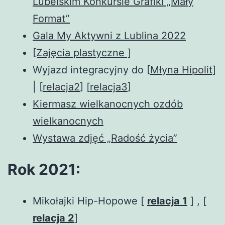
Lubelskim Konkursie Grafiki „Mały
Format”
Gala My Aktywni z Lublina 2022
[Zajęcia plastyczne ]
Wyjazd integracyjny do [
Młyna Hipolit]
| [
relacja2
] [
relacja3
]
Kiermasz wielkanocnych ozdób
wielkanocnych
Wystawa zdjęć „Radość życia”
Rok 2021:
Mikołajki Hip-Hopowe [
relacja 1
] , [
relacja 2
]