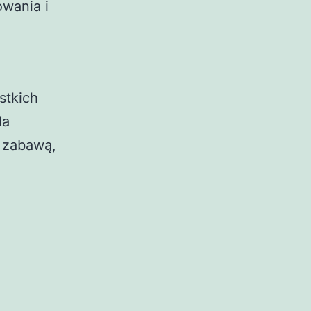
żowania
i
stkich
da
ą zabawą,