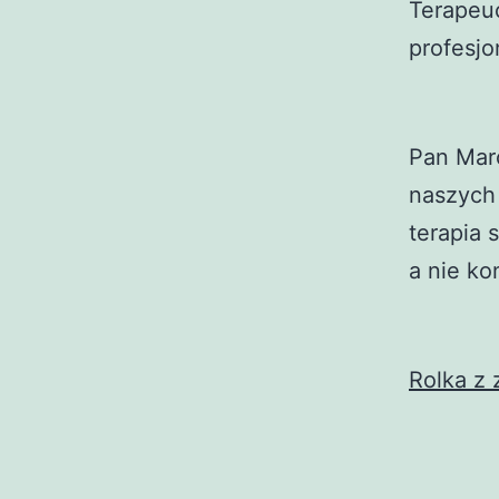
Terapeu
profesjo
Pan Marc
naszych 
terapia 
a nie ko
Rolka z 