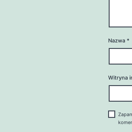
Nazwa
*
Witryna 
Zapam
komen