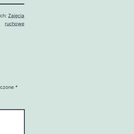
ach:
Zajęcia
ruchowe
aczone
*