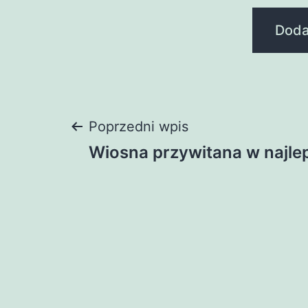
Nawigacja
Poprzedni wpis
Wiosna przywitana w najle
wpisu