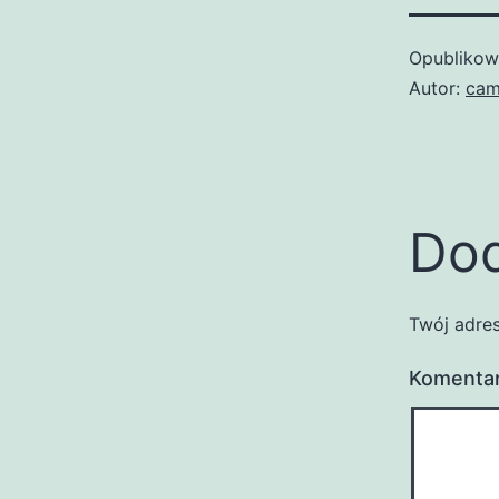
Opubliko
Autor:
cam
Dod
Twój adres
Komenta