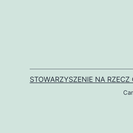
Przejdź
do
treści
STOWARZYSZENIE NA RZECZ 
Ca