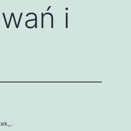
zwań i
ek,,.