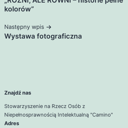
„RÓŻNI, ALE RÓWNI – historie pełne
wpisu
kolorów”
Następny wpis
Wystawa fotograficzna
Znajdź nas
Stowarzyszenie na Rzecz Osób z
Niepełnosprawnością Intelektualną "Camino"
Adres