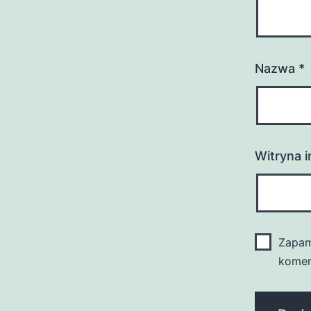
Nazwa
*
Witryna 
Zapam
komen