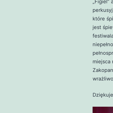
„Figiel”
perkusyj
które śp
jest śpi
festiwal
niepełno
pełnospr
miejsca 
Zakopan
wrażliwo
Dzięku