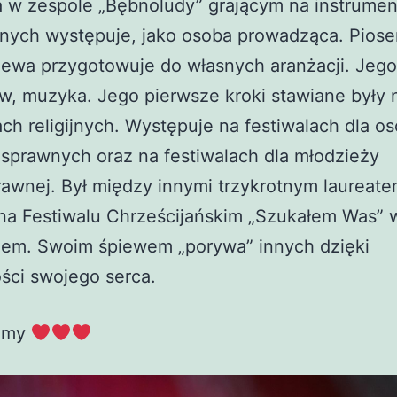
 a w zespole „Bębnoludy” grającym na instrume
nych występuje, jako osoba prowadząca. Piose
iewa przygotowuje do własnych aranżacji. Jego
ew, muzyka. Jego pierwsze kroki stawiane były 
ach religijnych. Występuje na festiwalach dla o
sprawnych oraz na festiwalach dla młodzieży
awnej. Był między innymi trzykrotnym laureatem
na Festiwalu Chrześcijańskim „Szukałem Was” 
em. Swoim śpiewem „porywa” innych dzięki
ści swojego serca.
jemy