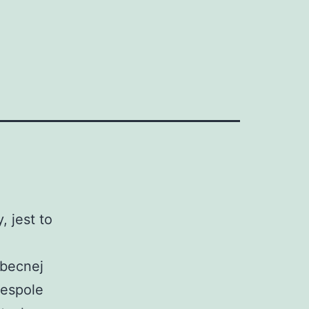
 jest to
obecnej
zespole