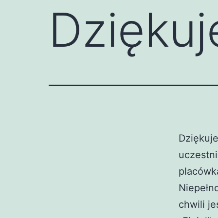
Dzięku
Dziękuje
uczestni
placówk
Niepełno
chwili j