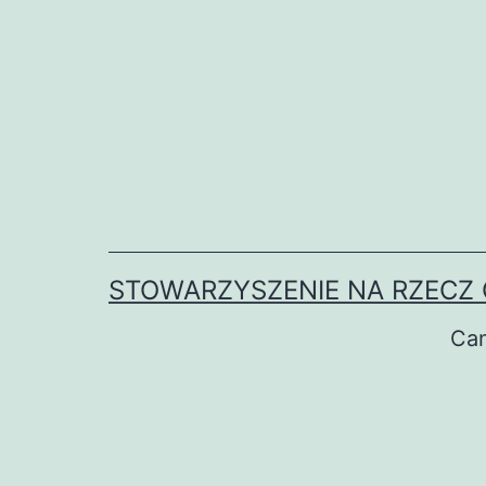
Przejdź
do
treści
STOWARZYSZENIE NA RZECZ 
Ca