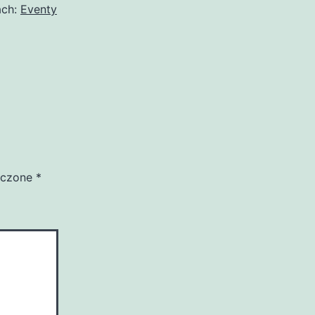
ach:
Eventy
aczone
*