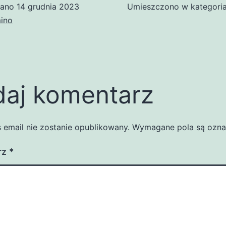
wano
14 grudnia 2023
Umieszczono w kategori
ino
aj komentarz
 email nie zostanie opublikowany.
Wymagane pola są ozn
rz
*