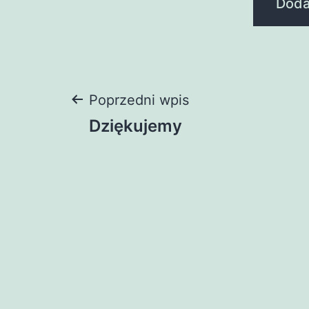
Nawigacja
Poprzedni wpis
Dziękujemy
wpisu