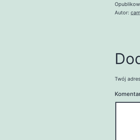
Opubliko
Autor:
cam
Dod
Twój adres
Komenta