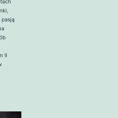
ntach
nki,
 pasją
na
sób
 II
w