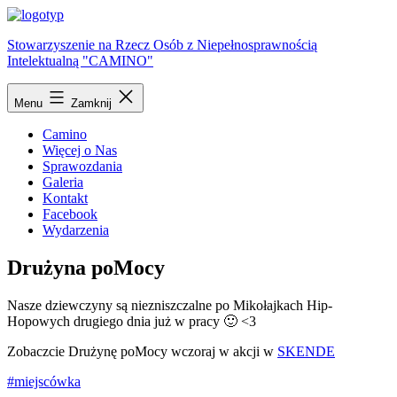
Przejdź
do
Stowarzyszenie na Rzecz Osób z Niepełnosprawnością
treści
Intelektualną "CAMINO"
Menu
Zamknij
Camino
Więcej o Nas
Sprawozdania
Galeria
Kontakt
Facebook
Wydarzenia
Drużyna poMocy
Nasze dziewczyny są niezniszczalne po Mikołajkach Hip-
Hopowych drugiego dnia już w pracy 🙂 <3
Zobaczcie Drużynę poMocy wczoraj w akcji w
SKENDE
#miejscówka