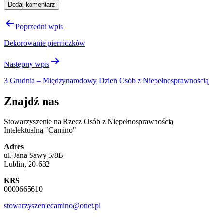
Nawigacja
Poprzedni wpis
wpisu
Dekorowanie pierniczków
Następny wpis
3 Grudnia – Międzynarodowy Dzień Osób z Niepełnosprawnością
Znajdź nas
Stowarzyszenie na Rzecz Osób z Niepełnosprawnością
Intelektualną "Camino"
Adres
ul. Jana Sawy 5/8B
Lublin, 20-632
KRS
0000665610
stowarzyszeniecamino@onet.pl