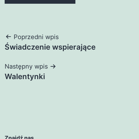
Nawigacja
Poprzedni wpis
Świadczenie wspierające
wpisu
Następny wpis
Walentynki
Znajdź nas