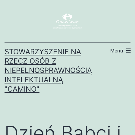
Przejdź
do
treści
STOWARZYSZENIE NA
Menu
RZECZ OSÓB Z
NIEPEŁNOSPRAWNOŚCIĄ
INTELEKTUALNĄ
"CAMINO"
Dzień Babci i